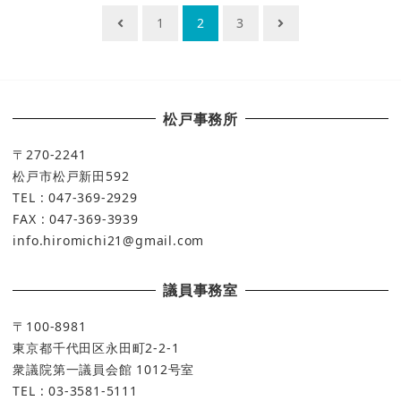
投
1
2
3
稿
ナ
ビ
松戸事務所
ゲ
ー
〒270-2241
松戸市松戸新田592
シ
TEL : 047-369-2929
ョ
FAX : 047-369-3939
ン
info.hiromichi21@gmail.com
議員事務室
〒100-8981
東京都千代田区永田町2-2-1
衆議院第一議員会館 1012号室
TEL : 03-3581-5111