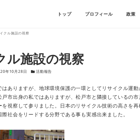
トップ
プロフィール
政策
イクル施設の視察
クル施設の視察
新日
カテゴリー
020年10月28日
活動報告
ではありますが、地球環境保護の一環としてリサイクル運動
松戸市出身の私ではありますが、松戸市と隣接しているの市
ー
を視察して参りました。日本のリサイクル技術の高さを再
国際社会をリードする分野である事も実感出来ました。