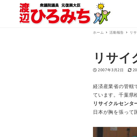
ホーム
活動報告
リサ
リサイ
投稿日
更
2007年3月2日
2
経済産業省の管轄
ています。千葉県
リサイクルセンタ
日本が胸を張って