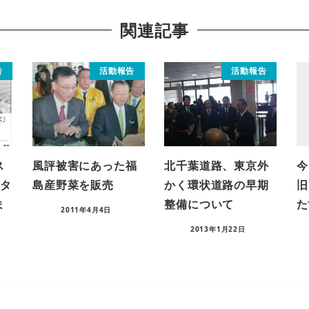
関連記事
告
活動報告
活動報告
ス
風評被害にあった福
北千葉道路、東京外
今
ンタ
島産野菜を販売
かく環状道路の早期
旧
ま
整備について
た
2011年4月4日
2013年1月22日