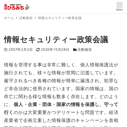
MENU
ホーム
活動報告
情報セキュリティー政策会議
情報セキュリティー政策会議
投稿日
更新日
カテゴリー
2007年2月2日
2020年10月28日
活動報告
情報を管理する事は非常に難しく、個人情報保護法が
施行されても、様々な情報が世間に氾濫しています。
厳守されるべき各種の情報が簡単に漏洩され、犯罪な
ど非合法的に使用されています。国家の情報は、国の
存亡に関わる様な情報も数多く存在します。どのよう
に、
個人・企業・団体・国家の情報を保護し、守って
行く
のかは大変重要かつデリケートな問題です。経済
産業省で企画立案した情報保護のキャンペーンを首相