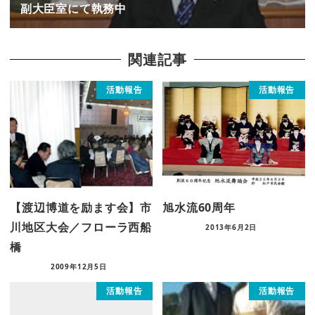
副大臣室にて執務中
関連記事
活動報告
活動報告
【渡辺博道を励ます会】市
旭水流60周年
川地区大会／フローラ西船
2013年6月2日
橋
2009年12月5日
活動報告
活動報告