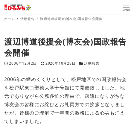
MENU
ホーム
活動報告
渡辺博道後援会(博友会)国政報告会開催
渡辺博道後援会(博友会)国政報告
会開催
投稿日
更新日
カテゴリー
2006年12月2日
2020年10月28日
活動報告
2006年の締めくくりとして、松戸地区での国政報告会
を松戸駅東口聖徳大学十号館にて開催致しました。地
元でありながら公務多忙の理由で、疎遠になりがちな
博友会の皆様にお詫びとお礼両方での挨拶となりまし
たが、皆様のご理解で一年間の激務による心労も消え
てしまいました。