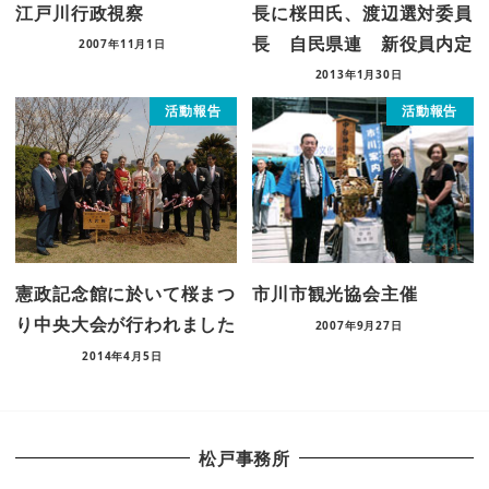
江戸川行政視察
長に桜田氏、渡辺選対委員
長 自民県連 新役員内定
2007年11月1日
2013年1月30日
活動報告
活動報告
憲政記念館に於いて桜まつ
市川市観光協会主催
り中央大会が行われました
2007年9月27日
2014年4月5日
松戸事務所