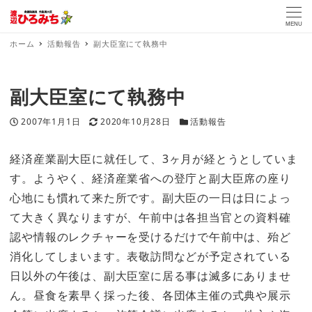
MENU
ホーム
活動報告
副大臣室にて執務中
副大臣室にて執務中
投稿日
更新日
カテゴリー
2007年1月1日
2020年10月28日
活動報告
経済産業副大臣に就任して、3ヶ月が経とうとしていま
す。ようやく、経済産業省への登庁と副大臣席の座り
心地にも慣れて来た所です。副大臣の一日は日によっ
て大きく異なりますが、午前中は各担当官との資料確
認や情報のレクチャーを受けるだけで午前中は、殆ど
消化してしまいます。表敬訪問などが予定されている
日以外の午後は、副大臣室に居る事は滅多にありませ
ん。昼食を素早く採った後、各団体主催の式典や展示