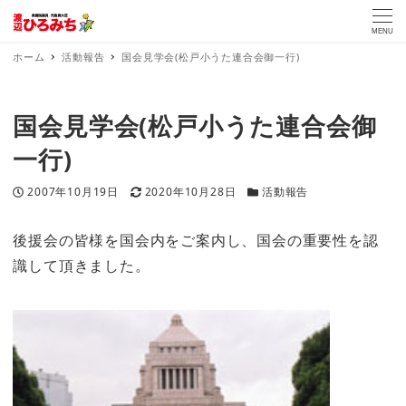
MENU
ホーム
活動報告
国会見学会(松戸小うた連合会御一行)
国会見学会(松戸小うた連合会御
一行)
投稿日
更新日
カテゴリー
2007年10月19日
2020年10月28日
活動報告
後援会の皆様を国会内をご案内し、国会の重要性を認
識して頂きました。