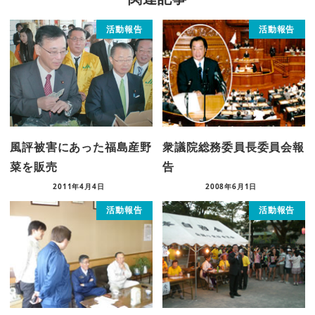
活動報告
活動報告
風評被害にあった福島産野
衆議院総務委員長委員会報
菜を販売
告
2011年4月4日
2008年6月1日
活動報告
活動報告