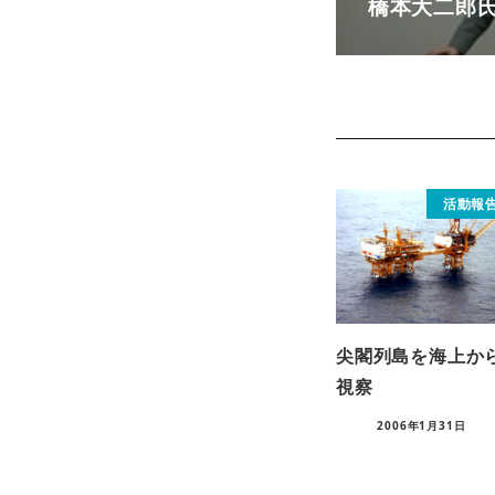
橋本大二郎
活動報
尖閣列島を海上か
視察
2006年1月31日