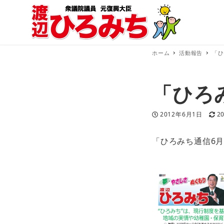
ホーム
活動報告
「ひ
「ひろ
投稿日
更
2012年6月1日
2
「ひろみち通信6