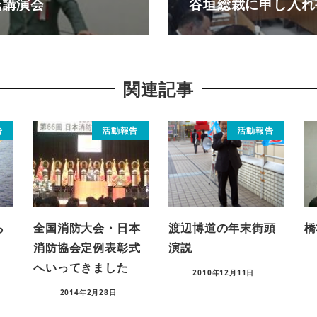
氏講演会
谷垣総裁に申し入れ
関連記事
告
活動報告
活動報告
ら
全国消防大会・日本
渡辺博道の年末街頭
橋
消防協会定例表彰式
演説
へいってきました
2010年12月11日
2014年2月28日