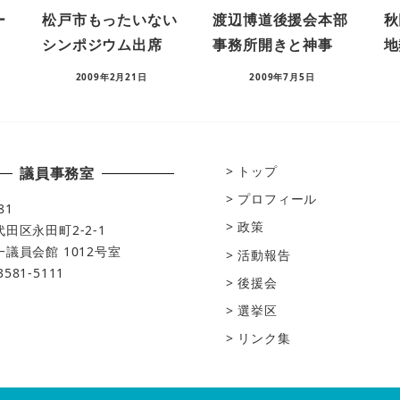
ー
松戸市もったいない
渡辺博道後援会本部
秋
シンポジウム出席
事務所開きと神事
地
2009年2月21日
2009年7月5日
トップ
議員事務室
プロフィール
81
政策
田区永田町2-2-1
議員会館 1012号室
活動報告
-3581-5111
後援会
選挙区
リンク集