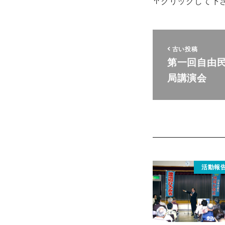
↑クリックして下
古い投稿
第一回自由
局講演会
活動報