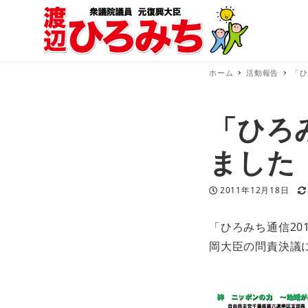
ホーム
活動報告
「ひ
「ひろみ
ました
投稿日
2011年12月18日
「ひろみち通信20
岡大臣の問責決議