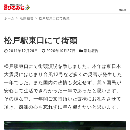
MENU
ホーム
活動報告
松戸駅東口にて街頭
松戸駅東口にて街頭
投稿日
更新日
カテゴリー
2011年12月26日
2020年10月27日
活動報告
松戸駅東口にて街頭演説を致しました。本年は東日本
大震災にはじまり台風12号など多くの災害が発生した
一年でした。また国内の政情も安定せず、我々国民が
安心して生活できなかった一年であったと思います。
その様な中、一年間ご支持頂いた皆様にお礼をさせて
頂き、感謝の心を忘れずに年を迎えたいと思います。