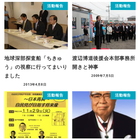
活動報告
活動報告
地球深部探査船「ちきゅ
渡辺博道後援会本部事務所
う」の視察に行ってまいり
開きと神事
ました
2009年7月5日
2013年4月8日
活動報告
活動報告