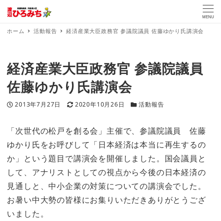
MENU
ホーム
活動報告
経済産業大臣政務官 参議院議員 佐藤ゆかり氏講演会
経済産業大臣政務官 参議院議員
佐藤ゆかり氏講演会
投稿日
更新日
カテゴリー
2013年7月27日
2020年10月26日
活動報告
「次世代の松戸を創る会」主催で、参議院議員 佐藤
ゆかり氏をお呼びして「日本経済は本当に再生するの
か」という題目で講演会を開催しました。国会議員と
して、アナリストとしての視点から今後の日本経済の
見通しと、中小企業の対策についての講演会でした。
お暑い中大勢の皆様にお集りいただきありがとうござ
いました。