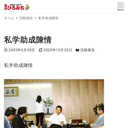
MENU
ホーム
活動報告
私学助成陳情
私学助成陳情
投稿日
更新日
カテゴリー
2005年6月30日
2020年10月28日
活動報告
私学助成陳情