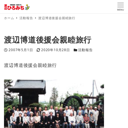
MENU
ホーム
活動報告
渡辺博道後援会親睦旅行
渡辺博道後援会親睦旅行
投稿日
更新日
カテゴリー
2007年5月1日
2020年10月28日
活動報告
渡辺博道後援会親睦旅行