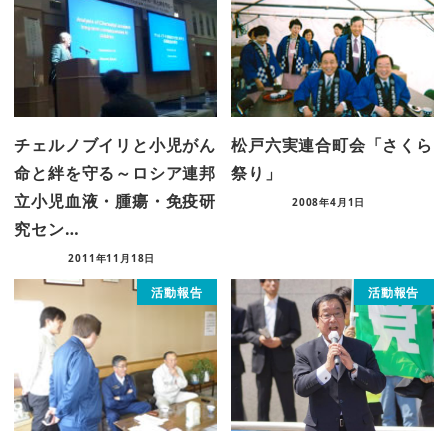
チェルノブイリと小児がん
松戸六実連合町会「さくら
命と絆を守る～ロシア連邦
祭り」
立小児血液・腫瘍・免疫研
2008年4月1日
究セン…
2011年11月18日
活動報告
活動報告