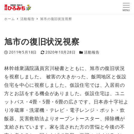
MENU
ホーム
活動報告
旭市の復旧状況視察
旭市の復旧状況視察
投稿日
更新日
カテゴリー
2011年5月18日
2020年10月28日
活動報告
林幹雄衆議院議員宮川秘書とともに、旭市の復旧状況
を視察しました。 被害の大きかった、飯岡地区と仮設
住宅を中心に視察しました。仮設住宅では、入居前の
方とお話をする機会がありました。仮設住宅は、ユニ
ットバス・4畳・5畳・6畳の広さです。日本赤十字社よ
り冷蔵庫・洗濯機・テレビ・電子レンジ・ポット・炊
飯器、災害救助法よりオーブントースター、掃除機が
支給されています。家を流された方の苦悩と今後の不