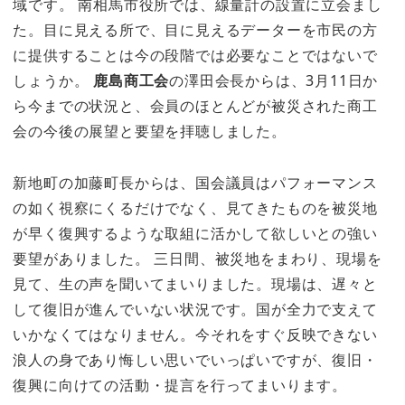
域です。 南相馬市役所では、線量計の設置に立会まし
た。目に見える所で、目に見えるデーターを市民の方
に提供することは今の段階では必要なことではないで
しょうか。
鹿島商工会
の澤田会長からは、3月11日か
ら今までの状況と、会員のほとんどが被災された商工
会の今後の展望と要望を拝聴しました。
新地町の加藤町長からは、国会議員はパフォーマンス
の如く視察にくるだけでなく、見てきたものを被災地
が早く復興するような取組に活かして欲しいとの強い
要望がありました。 三日間、被災地をまわり、現場を
見て、生の声を聞いてまいりました。現場は、遅々と
して復旧が進んでいない状況です。国が全力で支えて
いかなくてはなりません。今それをすぐ反映できない
浪人の身であり悔しい思いでいっぱいですが、復旧・
復興に向けての活動・提言を行ってまいります。