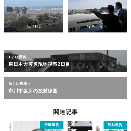
新地町2
役所上から
古い投稿
東日本大震災現地視察2日目
新しい投稿
市川市各所の放射線量
関連記事
活動報告
活動報告