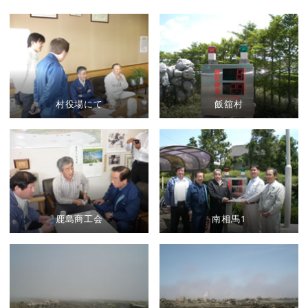
村役場にて
飯舘村
鹿島商工会
南相馬1