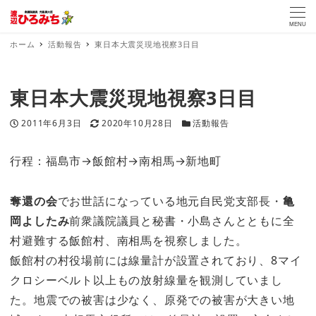
MENU
ホーム
活動報告
東日本大震災現地視察3日目
東日本大震災現地視察3日目
投稿日
更新日
カテゴリー
2011年6月3日
2020年10月28日
活動報告
行程：福島市→飯館村→南相馬→新地町
奪還の会
でお世話になっている地元自民党支部長・
亀
岡よしたみ
前衆議院議員と秘書・小島さんとともに全
村避難する飯館村、南相馬を視察しました。
飯館村の村役場前には線量計が設置されており、8マイ
クロシーベルト以上もの放射線量を観測していまし
た。地震での被害は少なく、原発での被害が大きい地