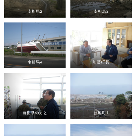
南相馬2
南相馬3
南相馬4
加藤町長
自衛隊の方と
新地町1