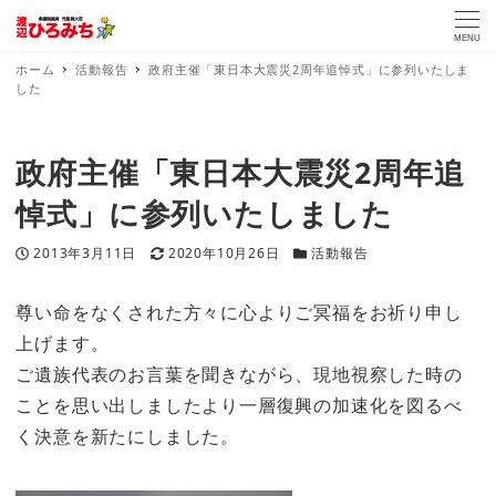
MENU
ホーム
活動報告
政府主催「東日本大震災2周年追悼式」に参列いたしま
した
政府主催「東日本大震災2周年追
悼式」に参列いたしました
投稿日
更新日
カテゴリー
2013年3月11日
2020年10月26日
活動報告
尊い命をなくされた方々に心よりご冥福をお祈り申し
上げます。
ご遺族代表のお言葉を聞きながら、現地視察した時の
ことを思い出しましたより一層復興の加速化を図るべ
く決意を新たにしました。