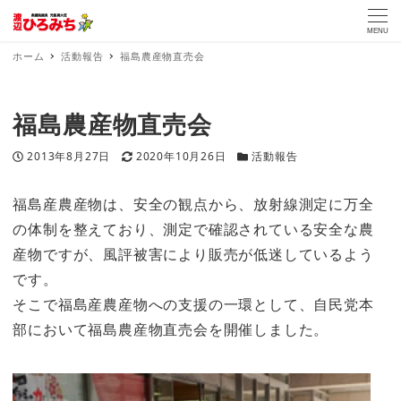
MENU
ホーム
活動報告
福島農産物直売会
福島農産物直売会
投稿日
更新日
カテゴリー
2013年8月27日
2020年10月26日
活動報告
福島産農産物は、安全の観点から、放射線測定に万全
の体制を整えており、測定で確認されている安全な農
産物ですが、風評被害により販売が低迷しているよう
です。
そこで福島産農産物への支援の一環として、自民党本
部において福島農産物直売会を開催しました。