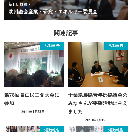
新しい投稿
欧州議会産業・研究・エネルギー委員会
関連記事
活動報告
活動報告
第78回自由民主党大会に
千葉県農協青年部協議会の
参加
みなさんが要望活動にみえ
ました
2011年1月23日
2013年2月15日
活動報告
活動報告