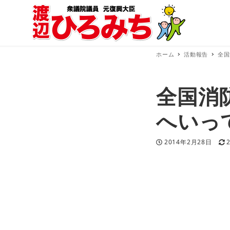
ホーム
活動報告
全国
全国消
へいっ
投稿日
2014年2月28日