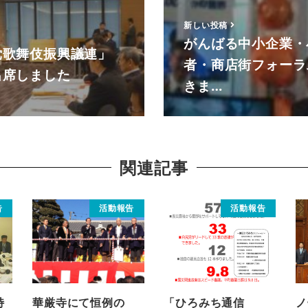
新しい投稿
がんばる中小企業・
党歌舞伎振興議連」
者・商店街フォーラ
出席しました
きま…
関連記事
告
活動報告
活動報告
特
華厳寺にて恒例の
「ひろみち通信
ノ