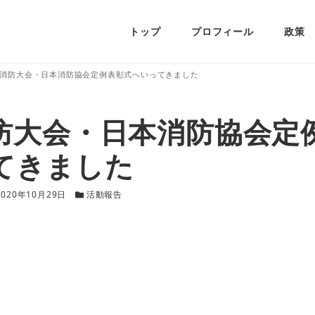
トップ
プロフィール
政策
消防大会・日本消防協会定例表彰式へいってきました
防大会・日本消防協会定
てきました
更新日
カテゴリー
2020年10月29日
活動報告