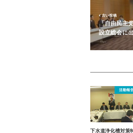
古い投稿
「自由民主
設立総会に
活動報
下水道浄化槽対策